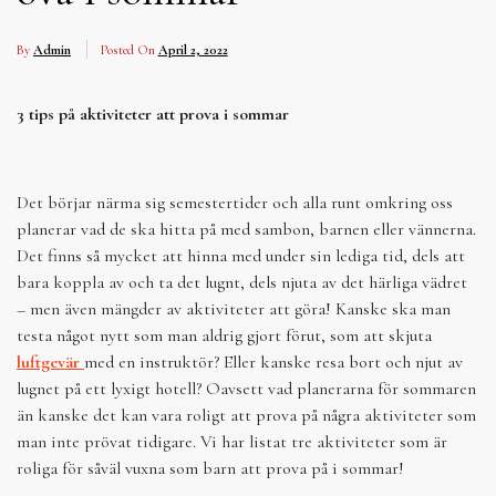
By
Admin
Posted On
April 2, 2022
3 tips på aktiviteter att prova i sommar
Det börjar närma sig semestertider och alla runt omkring oss
planerar vad de ska hitta på med sambon, barnen eller vännerna.
Det finns så mycket att hinna med under sin lediga tid, dels att
bara koppla av och ta det lugnt, dels njuta av det härliga vädret
– men även mängder av aktiviteter att göra! Kanske ska man
testa något nytt som man aldrig gjort förut, som att skjuta
luftgevär
med en instruktör? Eller kanske resa bort och njut av
lugnet på ett lyxigt hotell? Oavsett vad planerarna för sommaren
än kanske det kan vara roligt att prova på några aktiviteter som
man inte prövat tidigare. Vi har listat tre aktiviteter som är
roliga för såväl vuxna som barn att prova på i sommar!