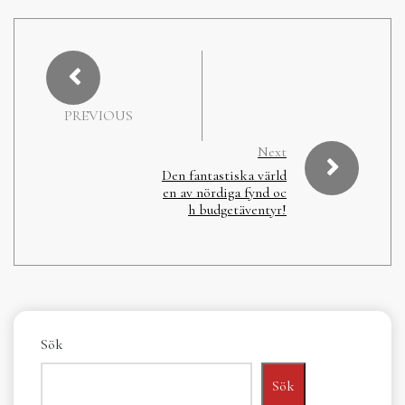
PREVIOUS
Next
Den fantastiska värld
en av nördiga fynd oc
h budgetäventyr!
Sök
Sök