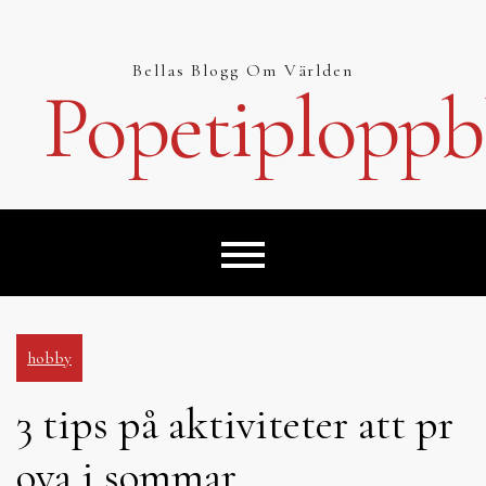
Hoppa
till
innehåll
Bellas Blogg Om Världen
Popetiploppb
hobby
3 tips på aktiviteter att pr
ova i sommar