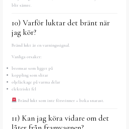
blir sämre.
10) Varför luktar det bränt när
jag kör?
Bränd lukt är en varningssignal.
Vanliga orsaker:
bromsar som ligger på
koppling som slirar
oljeläckage på varma delar
elektriskt fel
Bränd lukt som inte försvinner = boka snarast.
11) Kan jag köra vidare om det
låter från framvagnen?