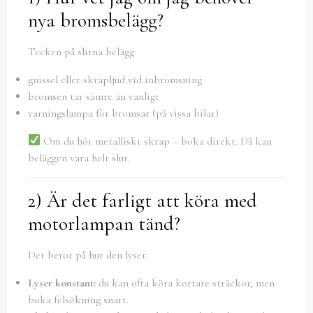
nya bromsbelägg?
Tecken på slitna belägg:
gnissel eller skrapljud vid inbromsning
bromsen tar sämre än vanligt
varningslampa för bromsar (på vissa bilar)
Om du hör metalliskt skrap – boka direkt. Då kan
beläggen vara helt slut.
2) Är det farligt att köra med
motorlampan tänd?
Det beror på hur den lyser:
Lyser konstant:
du kan ofta köra kortare sträckor, men
boka felsökning snart.