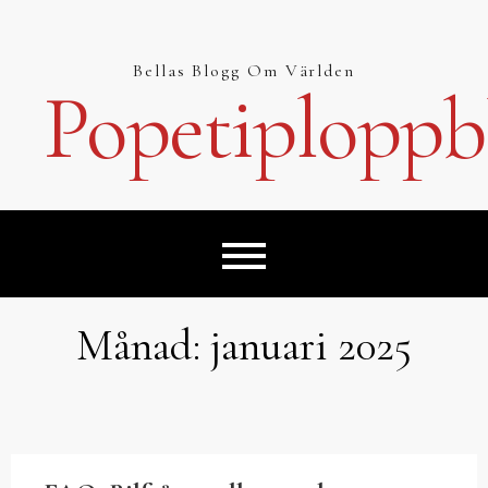
Hoppa
till
innehåll
Bellas Blogg Om Världen
Popetiploppb
Månad:
januari 2025