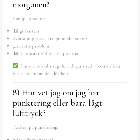
morgonen?
Vanliga orsaker:
dåligt batteri
kyla som pressar ett gammalt batteri
generatorproblem
dålig kontakt vid batteripolerna
Om starten blir seg flera dagar i rad – kontrollera
batteriet innan det dör helt.
8) Hur vet jag om jag har
punktering eller bara lågt
lufttryck?
Tecken på punktering:
bilen känns instabil