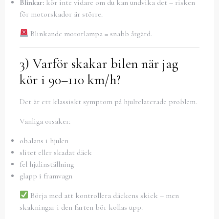
Blinkar:
kör inte vidare om du kan undvika det – risken
för motorskador är större.
Blinkande motorlampa = snabb åtgärd.
3) Varför skakar bilen när jag
kör i 90–110 km/h?
Det är ett klassiskt symptom på hjulrelaterade problem.
Vanliga orsaker:
obalans i hjulen
slitet eller skadat däck
fel hjulinställning
glapp i framvagn
Börja med att kontrollera däckens skick – men
skakningar i den farten bör kollas upp.