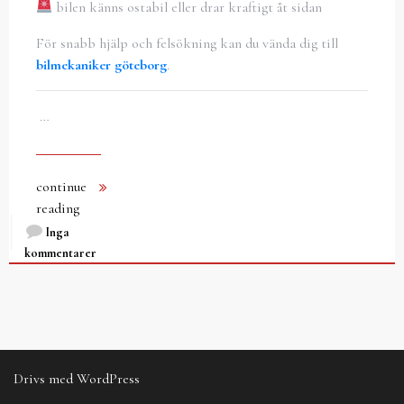
bilen känns ostabil eller drar kraftigt åt sidan
För snabb hjälp och felsökning kan du vända dig till
bilmekaniker göteborg
.
…
continue
reading
Inga
kommentarer
Drivs med WordPress