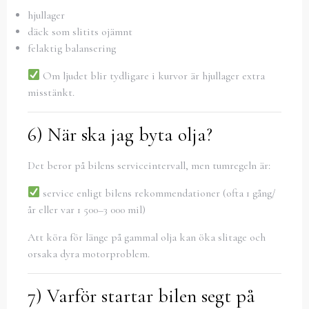
hjullager
däck som slitits ojämnt
felaktig balansering
Om ljudet blir tydligare i kurvor är hjullager extra
misstänkt.
6) När ska jag byta olja?
Det beror på bilens serviceintervall, men tumregeln är:
service enligt bilens rekommendationer (ofta 1 gång/
år eller var 1 500–3 000 mil)
Att köra för länge på gammal olja kan öka slitage och
orsaka dyra motorproblem.
7) Varför startar bilen segt på