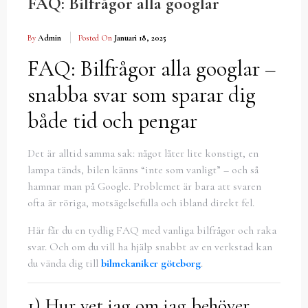
FAQ: Bilfrågor alla googlar
By
Admin
Posted On
Januari 18, 2025
FAQ: Bilfrågor alla googlar –
snabba svar som sparar dig
både tid och pengar
Det är alltid samma sak: något låter lite konstigt, en
lampa tänds, bilen känns “inte som vanligt” – och så
hamnar man på Google. Problemet är bara att svaren
ofta är röriga, motsägelsefulla och ibland direkt fel.
Här får du en tydlig FAQ med vanliga bilfrågor och raka
svar. Och om du vill ha hjälp snabbt av en verkstad kan
du vända dig till
bilmekaniker göteborg
.
1) Hur vet jag om jag behöver