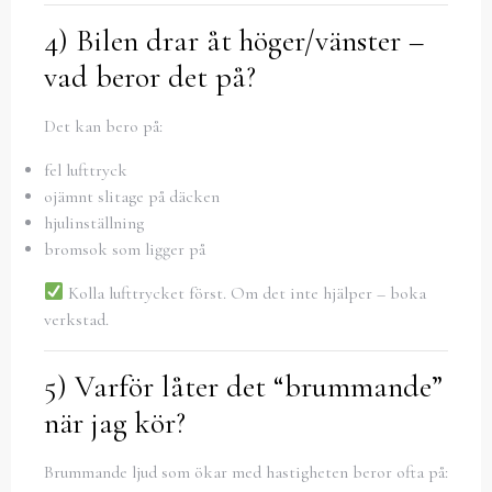
4) Bilen drar åt höger/vänster –
vad beror det på?
Det kan bero på:
fel lufttryck
ojämnt slitage på däcken
hjulinställning
bromsok som ligger på
Kolla lufttrycket först. Om det inte hjälper – boka
verkstad.
5) Varför låter det “brummande”
när jag kör?
Brummande ljud som ökar med hastigheten beror ofta på: