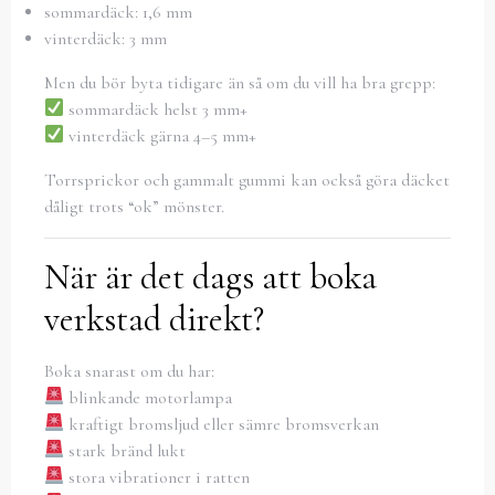
sommardäck: 1,6 mm
vinterdäck: 3 mm
Men du bör byta tidigare än så om du vill ha bra grepp:
sommardäck helst 3 mm+
vinterdäck gärna 4–5 mm+
Torrsprickor och gammalt gummi kan också göra däcket
dåligt trots “ok” mönster.
När är det dags att boka
verkstad direkt?
Boka snarast om du har:
blinkande motorlampa
kraftigt bromsljud eller sämre bromsverkan
stark bränd lukt
stora vibrationer i ratten