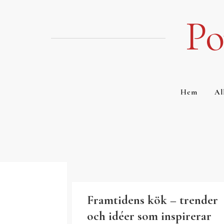
Hoppa
till
Po
innehåll
Hem
Al
Framtidens kök – trender
och idéer som inspirerar