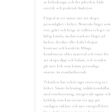
av köksdesign, och det påverkar både
estetik och praktisk funktion.
Färgval är ett annat sätt att skapa
personlighet i köket. Neutrala färger som
vitt, grått och beige är tidlösa och ger en
luftig känsla, medan starkare färger på
luckor, detaljer eller kakel skapar
kontrast och karaktär. Många
kombinerar olika material och toner för
att skapa djup och balans, och trenden
går mot kök som känns personliga
snarare än standardiserade.
Tekniken har också tagit stora steg in i
köket. Smart belysning, induktionshällar
med touchstyrning, integrerade ugnar och
kylskåp som kan styras via app gör
vardagen enklare och mer energieffektiv.
Vissa kök utrustas även med sensorer