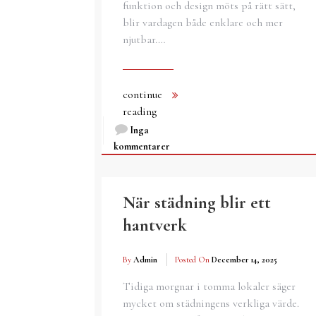
funktion och design möts på rätt sätt,
blir vardagen både enklare och mer
njutbar.…
continue
reading
Inga
kommentarer
När städning blir ett
hantverk
By
Admin
Posted On
December 14, 2025
Tidiga morgnar i tomma lokaler säger
mycket om städningens verkliga värde.