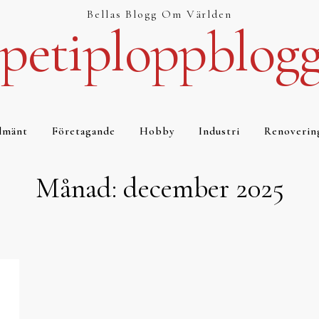
Bellas Blogg Om Världen
petiploppblog
lmänt
Företagande
Hobby
Industri
Renoverin
Månad:
december 2025