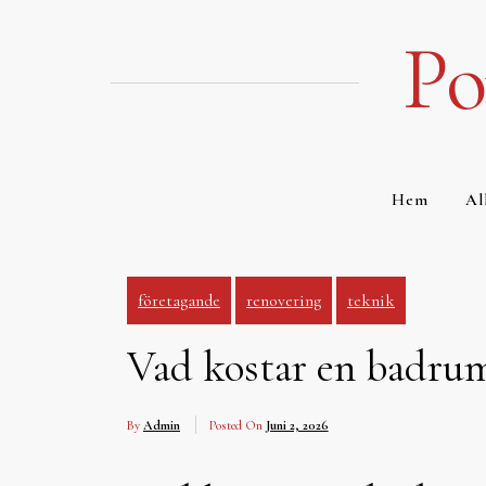
Hoppa
till
Po
innehåll
Hem
Al
företagande
renovering
teknik
Vad kostar en badru
By
Admin
Posted On
Juni 2, 2026