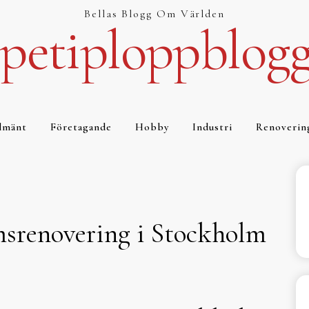
Bellas Blogg Om Världen
petiploppblog
lmänt
Företagande
Hobby
Industri
Renoverin
msrenovering i Stockholm