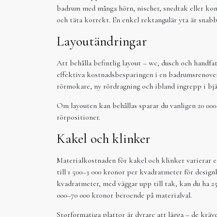
badrum med många hörn, nischer, snedtak eller kom
och täta korrekt. En enkel rektangulär yta är snab
Layoutändringar
Att behålla befintlig layout – wc, dusch och handfa
effektiva kostnadsbesparingen i en badrumsrenoverin
rörmokare, ny rördragning och ibland ingrepp i bjäl
Om layouten kan behållas sparar du vanligen 20 00
rörpositioner.
Kakel och klinker
Materialkostnaden för kakel och klinker varierar 
till 1 500–3 000 kronor per kvadratmeter för design
kvadratmeter, med väggar upp till tak, kan du ha 2
000–70 000 kronor beroende på materialval.
Storformatiga plattor är dyrare att lägga – de kräv