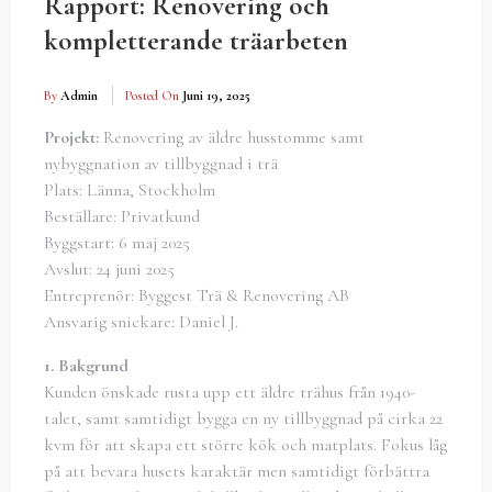
Rapport: Renovering och
kompletterande träarbeten
By
Admin
Posted On
Juni 19, 2025
Projekt:
Renovering av äldre husstomme samt
nybyggnation av tillbyggnad i trä
Plats: Länna, Stockholm
Beställare: Privatkund
Byggstart: 6 maj 2025
Avslut: 24 juni 2025
Entreprenör: Byggest Trä & Renovering AB
Ansvarig snickare: Daniel J.
1. Bakgrund
Kunden önskade rusta upp ett äldre trähus från 1940-
talet, samt samtidigt bygga en ny tillbyggnad på cirka 22
kvm för att skapa ett större kök och matplats. Fokus låg
på att bevara husets karaktär men samtidigt förbättra