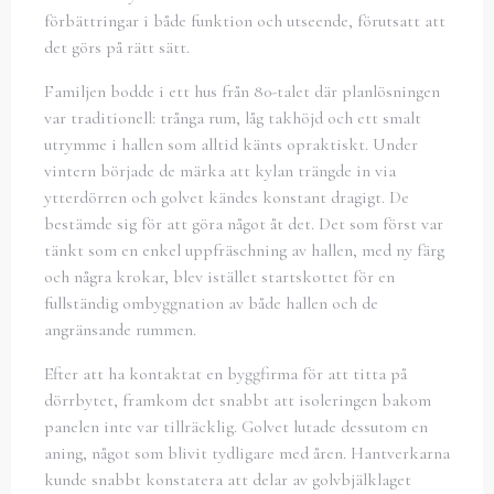
förbättringar i både funktion och utseende, förutsatt att
det görs på rätt sätt.
Familjen bodde i ett hus från 80-talet där planlösningen
var traditionell: trånga rum, låg takhöjd och ett smalt
utrymme i hallen som alltid känts opraktiskt. Under
vintern började de märka att kylan trängde in via
ytterdörren och golvet kändes konstant dragigt. De
bestämde sig för att göra något åt det. Det som först var
tänkt som en enkel uppfräschning av hallen, med ny färg
och några krokar, blev istället startskottet för en
fullständig ombyggnation av både hallen och de
angränsande rummen.
Efter att ha kontaktat en byggfirma för att titta på
dörrbytet, framkom det snabbt att isoleringen bakom
panelen inte var tillräcklig. Golvet lutade dessutom en
aning, något som blivit tydligare med åren. Hantverkarna
kunde snabbt konstatera att delar av golvbjälklaget