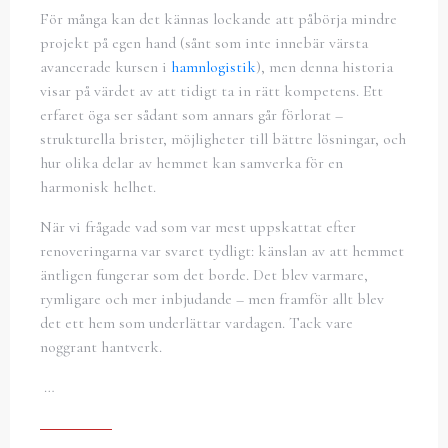
För många kan det kännas lockande att påbörja mindre
projekt på egen hand (sånt som inte innebär värsta
avancerade kursen i
hamnlogistik
), men denna historia
visar på värdet av att tidigt ta in rätt kompetens. Ett
erfaret öga ser sådant som annars går förlorat –
strukturella brister, möjligheter till bättre lösningar, och
hur olika delar av hemmet kan samverka för en
harmonisk helhet.
När vi frågade vad som var mest uppskattat efter
renoveringarna var svaret tydligt: känslan av att hemmet
äntligen fungerar som det borde. Det blev varmare,
rymligare och mer inbjudande – men framför allt blev
det ett hem som underlättar vardagen. Tack vare
noggrant hantverk.
…