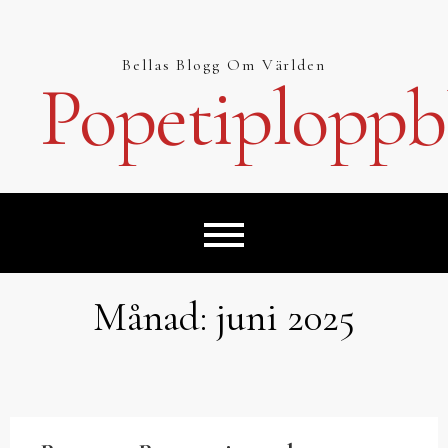
Hoppa
till
innehåll
Bellas Blogg Om Världen
Popetiploppb
Månad:
juni 2025