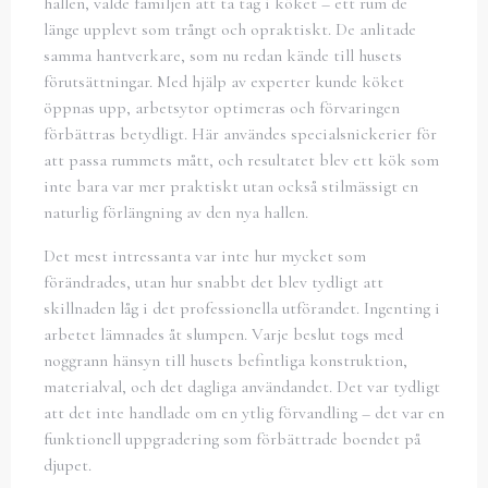
hallen, valde familjen att ta tag i köket – ett rum de
länge upplevt som trångt och opraktiskt. De anlitade
samma hantverkare, som nu redan kände till husets
förutsättningar. Med hjälp av experter kunde köket
öppnas upp, arbetsytor optimeras och förvaringen
förbättras betydligt. Här användes specialsnickerier för
att passa rummets mått, och resultatet blev ett kök som
inte bara var mer praktiskt utan också stilmässigt en
naturlig förlängning av den nya hallen.
Det mest intressanta var inte hur mycket som
förändrades, utan hur snabbt det blev tydligt att
skillnaden låg i det professionella utförandet. Ingenting i
arbetet lämnades åt slumpen. Varje beslut togs med
noggrann hänsyn till husets befintliga konstruktion,
materialval, och det dagliga användandet. Det var tydligt
att det inte handlade om en ytlig förvandling – det var en
funktionell uppgradering som förbättrade boendet på
djupet.