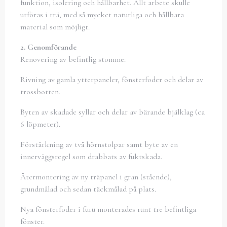
funktion, isolering och hållbarhet. Allt arbete skulle
utföras i trä, med så mycket naturliga och hållbara
material som möjligt.
2. Genomförande
Renovering av befintlig stomme:
Rivning av gamla ytterpaneler, fönsterfoder och delar av
trossbotten.
Byten av skadade syllar och delar av bärande bjälklag (ca
6 löpmeter).
Förstärkning av två hörnstolpar samt byte av en
innerväggsregel som drabbats av fuktskada.
Återmontering av ny träpanel i gran (stående),
grundmålad och sedan täckmålad på plats.
Nya fönsterfoder i furu monterades runt tre befintliga
fönster.