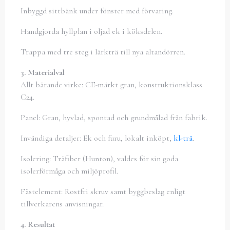
Inbyggd sittbänk under fönster med förvaring.
Handgjorda hyllplan i oljad ek i köksdelen.
Trappa med tre steg i lärkträ till nya altandörren.
3. Materialval
Allt bärande virke: CE-märkt gran, konstruktionsklass
C24.
Panel: Gran, hyvlad, spontad och grundmålad från fabrik.
Invändiga detaljer: Ek och furu, lokalt inköpt,
kl-trä
.
Isolering: Träfiber (Hunton), valdes för sin goda
isolerförmåga och miljöprofil.
Fästelement: Rostfri skruv samt byggbeslag enligt
tillverkarens anvisningar.
4. Resultat