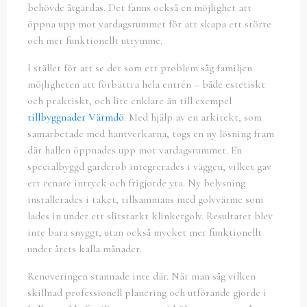
behövde åtgärdas. Det fanns också en möjlighet att
öppna upp mot vardagsrummet för att skapa ett större
och mer funktionellt utrymme.
I stället för att se det som ett problem såg familjen
möjligheten att förbättra hela entrén – både estetiskt
och praktiskt, och lite enklare än till exempel
tillbyggnader Värmdö
. Med hjälp av en arkitekt, som
samarbetade med hantverkarna, togs en ny lösning fram
där hallen öppnades upp mot vardagsrummet. En
specialbyggd garderob integrerades i väggen, vilket gav
ett renare intryck och frigjorde yta. Ny belysning
installerades i taket, tillsammans med golvvärme som
lades in under ett slitstarkt klinkergolv. Resultatet blev
inte bara snyggt, utan också mycket mer funktionellt
under årets kalla månader.
Renoveringen stannade inte där. När man såg vilken
skillnad professionell planering och utförande gjorde i