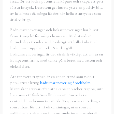
fasad för att locka potentiella köpare och skapa ett gott
första intryck. Dessutom ger husets yttre en positiv bild
av hela huset då många får det här helhetsintrycket som
är så viktigt.
Badrumsrenoveringar och köksrenoveringar har blivit
favoritprojekt för många hemägare. Med ständigt
föränderliga trender är det viktigt att hålla köket och
badrummet uppdaterade. När det gäller
badrumsrenoveringar är det särskilt viktigt att anlita en
kompetent firma, med tanke på arbetet med vatten och
elektricitet.
Att renovera trappan är en annan trend som vunnit
popularitet kring
badrumsrenovering Stockholm
.
Människor strävar efter att skapa en vacker trappa, inte
bara som ett funktionellt element utan också som en
central del av hemmets estetik. Trappor ses inte längre
som enbart för att nå olika våningar, utan som en
möjlighet att skapa en imponerande inredningsdetalj.