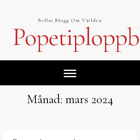
Hoppa
till
innehåll
Bellas Blogg Om Världen
Popetiploppb
Månad:
mars 2024