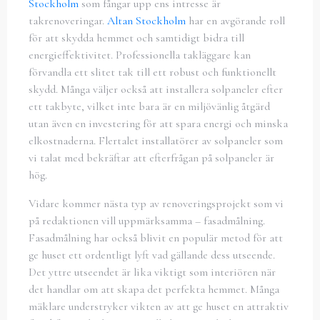
Stockholm
som fångar upp ens intresse är
takrenoveringar.
Altan Stockholm
har en avgörande roll
för att skydda hemmet och samtidigt bidra till
energieffektivitet. Professionella takläggare kan
förvandla ett slitet tak till ett robust och funktionellt
skydd. Många väljer också att installera solpaneler efter
ett takbyte, vilket inte bara är en miljövänlig åtgärd
utan även en investering för att spara energi och minska
elkostnaderna. Flertalet installatörer av solpaneler som
vi talat med bekräftar att efterfrågan på solpaneler är
hög.
Vidare kommer nästa typ av renoveringsprojekt som vi
på redaktionen vill uppmärksamma – fasadmålning.
Fasadmålning har också blivit en populär metod för att
ge huset ett ordentligt lyft vad gällande dess utseende.
Det yttre utseendet är lika viktigt som interiören när
det handlar om att skapa det perfekta hemmet. Många
mäklare understryker vikten av att ge huset en attraktiv