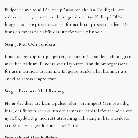
Budget är nyckeln! Låt inte plånboken skrika. Ta dig tid att
söka efter rea, rabatter och budgetalternativ. Kolla på DIY-
bloggar och inspirationssajter för att hitta prisvärda idéer. Det
finns en fantastisk affär där ute för varje plånbok!
Steg 3: Mät Och Fundera
Innan du ger dig in i projektet, ta fram måttbandet och noggrant
mät ditt badrum. Fundera över layouten; kan du omorganisera
för att maximera utrymmet? En genomtänkt plan kommer att
undvika stress längre fram.
Steg 4: Rivstarta Med Rivning
Nu är det dags att känna pulsen öka – rivningen! Men oroa dig
inte, det är som att avsluta ett gammalt kapitel för att börja ett
nytt. Skydda dig med rätt utrustning och släng in lite musik för
att göra rivningen lite mer rock’n’roll.
Steg 5: Magi Med Målning