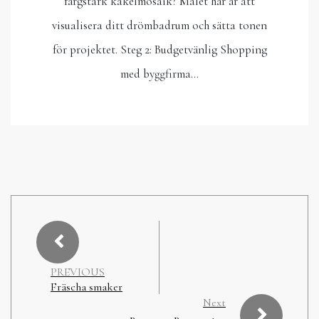
färgstark kakelmosaik? Målet här är att
visualisera ditt drömbadrum och sätta tonen
för projektet. Steg 2: Budgetvänlig Shopping
med byggfirma…
PREVIOUS
Fräscha smaker
Next