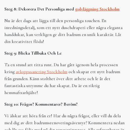
Steg 8: Dekorera Det Personliga med
golvläggning Stockholm
Nu är det dags att lägga till den personliga touchen. En
inredningsdetalj, som ett nytt duschdraperi eller några eleganta
handdukar, kan verkligen ge ditt badrum en unik karaktär. Låt
din kreativitet flöda!
Steg 9: Blicka Tillbaka Och Le
Ta en stund att titta runt. Du har gått igenom hela processen
kring
avloppssanering Stockholm
och skapat ett nytt badrum
från grunden. Känn stolthet över ditt arbete och le åt det
fantastiska utrymme du har skapat. Du är en riktig
hemmafixarhjälte!
Steg 10: Frågor? Kommentarer? Beröm?
Vi älskar att höra från er! Har du några frågor, eller vill du dela
med dig av ditt badrumsrenoveringsäventyr? Kommentera nedan
och låt oss följa med på din renoveringsresa. Alla erfarenheter är