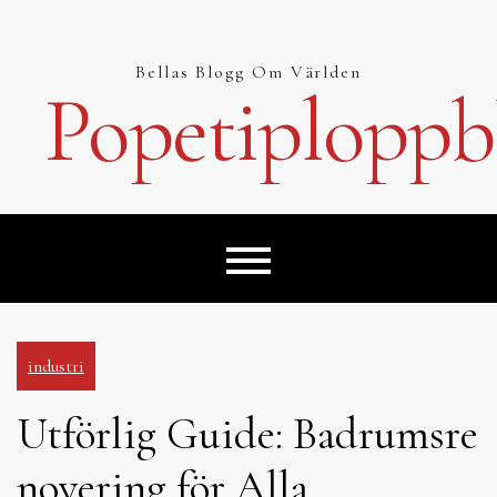
Hoppa
till
innehåll
Bellas Blogg Om Världen
Popetiploppb
industri
Utförlig Guide: Badrumsre
novering för Alla