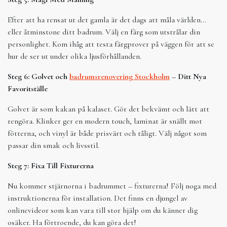
Efter att ha rensat ut det gamla är det dags att måla världen…
eller åtminstone ditt badrum. Välj en färg som utstrålar din
personlighet. Kom ihåg att testa färgprover på väggen för att se
hur de ser ut under olika ljusförhållanden.
Steg 6: Golvet och
badrumsrenovering Stockholm
– Ditt Nya
Favoritställe
Golvet är som kakan på kalaset. Gör det bekvämt och lätt att
rengöra. Klinker ger en modern touch, laminat är snällt mot
fötterna, och vinyl är både prisvärt och tåligt. Välj något som
passar din smak och livsstil.
Steg 7: Fixa Till Fixturerna
Nu kommer stjärnorna i badrummet – fixturerna! Följ noga med
instruktionerna för installation. Det finns en djungel av
onlinevideor som kan vara till stor hjälp om du känner dig
osäker. Ha förtroende, du kan göra det!