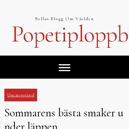
Hoppa
till
innehåll
Bellas Blogg Om Världen
Popetiploppb
Uncategorized
Sommarens bästa smaker u
nder läppen