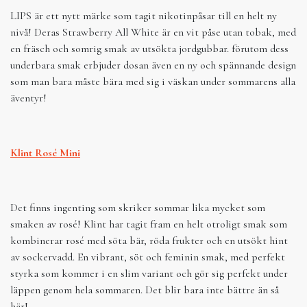
LIPS är ett nytt märke som tagit nikotinpåsar till en helt ny
nivå! Deras Strawberry All White är en vit påse utan tobak, med
en fräsch och somrig smak av utsökta jordgubbar. förutom dess
underbara smak erbjuder dosan även en ny och spännande design
som man bara måste bära med sig i väskan under sommarens alla
äventyr!
Klint Rosé Mini
Det finns ingenting som skriker sommar lika mycket som
smaken av rosé! Klint har tagit fram en helt otroligt smak som
kombinerar rosé med söta bär, röda frukter och en utsökt hint
av sockervadd. En vibrant, söt och feminin smak, med perfekt
styrka som kommer i en slim variant och gör sig perfekt under
läppen genom hela sommaren. Det blir bara inte bättre än så
här!