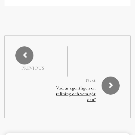
PREVIOUS
Next
Vad är egentligen en
relining och vem gör
den?