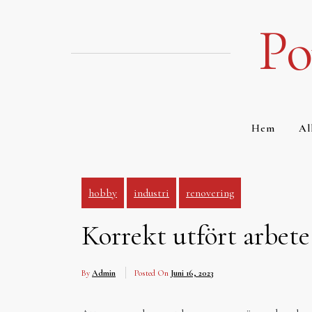
Hoppa
till
Po
innehåll
Hem
Al
hobby
industri
renovering
Korrekt utfört arbete
By
Admin
Posted On
Juni 16, 2023