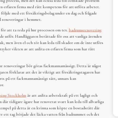
ig process, men det kan också leda till oönskade problem
en erfaren firma med rätt kompetens för att utföra arbetet.
följde med ett försäkringsbolag under en dag och frågade
l renoveringar i hemmet.
för att ta reda på hur processen om tex.
badrumsrenovering
 de utför. Handläggaren berättade för oss att vanliga ärenden
k, men även el och rör kan leda till skador om de inte utförs
ryker vikten av att anlita en erfaren firma som har rätt
hur renoveringar bör göras fackmannamässigt. Detta är något
aren förklarar att det är viktigt att försäkringstagaren har
rts på ett fackmannamässigt sätt, annars kan
or.
ning Stockholm
är att anlita arbetskraft på ett lagligt och
är tidigare ägare har renoverat svart kan leda till allvarliga
empel på detta är en kvinna som köpte en bostadsrätt där
er ett tag började det läcka vatten från badrummet och det