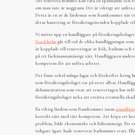
Att renovera hemmet kan vara en spännande och rol
om man inte är noggrann. Det är viktigt att anlita 
Detta är en av de lärdomar som framkommer när vi 
deras hantering av försäkringsärenden kopplade til
Vi mötte upp en handläggare på försäkringsbolaget 
Stockholm
går till vid de olika handläggningar som
är kopplade till renoveringar av kök, badrum och ta
på ett fackmannamässigt sätt. Handläggaren underst
kompetens för att utföra arbetet.
Det finns också många lagar och förskrifter kring 
som försäkringsbolaget tar på stort allvar. Handlägg
dokumentation som visar att renoveringen har utfö
försäkringsbolaget neka att ersätta eventuella skad
En viktig lärdom som framkommer inom
grundlägg
korrekt sätt med rätt kompetens. Att köpa ett hem d
problem, både ekonomiskt och hälsomässigt. Ett ex
tidigare ägare hade renoverat badrummet svart. Eft