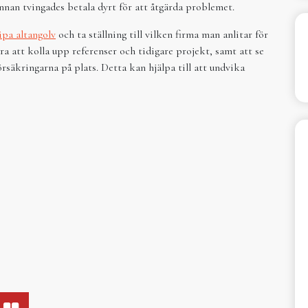
innan tvingades betala dyrt för att åtgärda problemet.
lipa altangolv
och ta ställning till vilken firma man anlitar för
a att kolla upp referenser och tidigare projekt, samt att se
örsäkringarna på plats. Detta kan hjälpa till att undvika