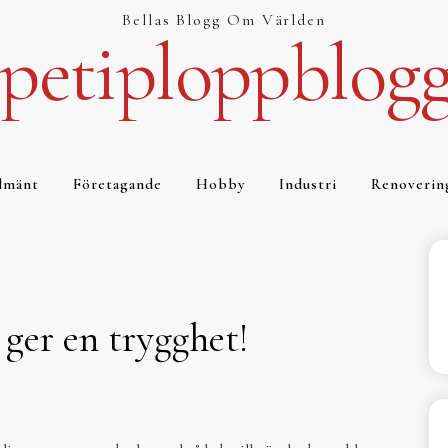
Bellas Blogg Om Världen
petiploppblog
lmänt
Företagande
Hobby
Industri
Renoverin
 ger en trygghet!