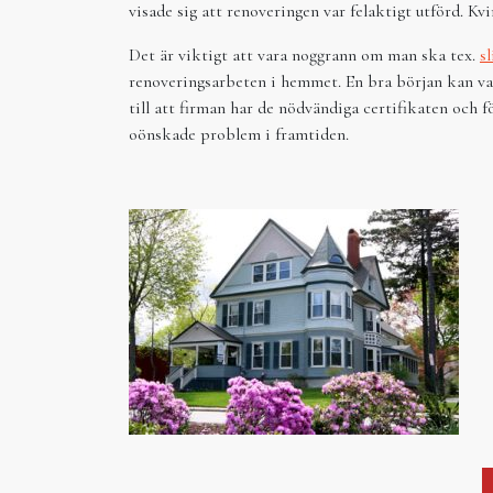
visade sig att renoveringen var felaktigt utförd. Kv
Det är viktigt att vara noggrann om man ska tex.
s
renoveringsarbeten i hemmet. En bra början kan var
till att firman har de nödvändiga certifikaten och f
oönskade problem i framtiden.