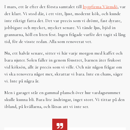
I mars, ett år efter det första samtalet till
byggfirma Värmdö
, var
det klart. Vi stod där, i ett vitt, ljust, modernt kök, och kunde
inte riktigt fatta det. Det var precis som vi drömt, fast dyrare,
jobbigare och mycket, mycket senare. Vi tände ljus, bjöd in
grannarna, höll en liten fest. Ingen frågade varför det tagit så lång
tid, för de visste redan. Alla som renoverat vet.
Nu, ett halvår senare, sitter vi här varje morgon med kaffet och
bara njuter. Solen faller in genom fönstret, barnen äter frukost
vid köksön, allt är precis som vi ville. Och när någon frågar om
vi ska renovera något mer, skrattar vi bara. Inte en chans, säger
vi. Inte på några år.
Men i garaget står en gammal plansch över hur vardagsrummet
skulle kunna bli. Bara lite ändringar, inget stort. Vi tittar på den
ibland, på kvällarna, och låtsas att vi inte ser.