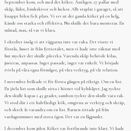
September kom, och med det köket. Äntligen. 27 pallar med
skåp, lådor, bänkskivor och luckor. Allt staplat i garaget, så att
knappt bilen fick plats. Vi rev ut det gamla köket på en helg,
kände oss starka och effektiva. Nu skulle det bara monteras. En
månad, max, så var vi klara.
I oktober insåg vi att väggarna inte var raka. Det visste vi
förstås, huset är från fyrtiotalet, men vi hade inte räknat med
hur mycket det skulle påverka. Varenda skåp behövde kilas,
justeras, anpassas. Inget passade, inget var enkelt. Vi började
tvivla på våra egna förmågor, på våra verktyg, på vår relation.
I november bråkade vi för första gången på riktigt. Om en list.
En jävla list som skulle sitta i hörnet vid kylskåpet. Jag tyckte
den skulle kapas i 45 grader, sambon tyckte den skulle vara rak.
Vi stod där i ett halvfärdigt kök, omgivna av verktyg och skräp,
och skrek åt varandra om en list. Barnen tittade på från
vardagsrummet med stora ögon. Det var en lågpunkt.
I december kom julen. Köket var fortfarande inte klart. Vi hade