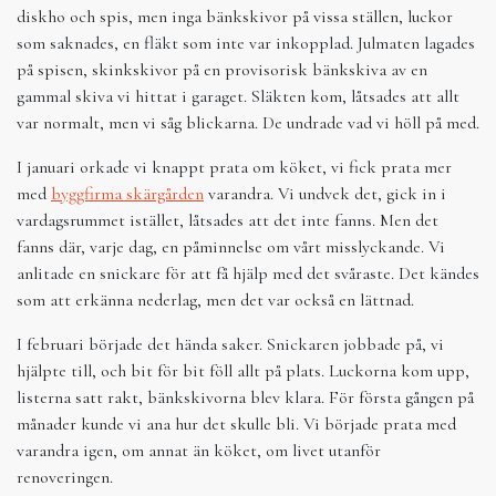
diskho och spis, men inga bänkskivor på vissa ställen, luckor
som saknades, en fläkt som inte var inkopplad. Julmaten lagades
på spisen, skinkskivor på en provisorisk bänkskiva av en
gammal skiva vi hittat i garaget. Släkten kom, låtsades att allt
var normalt, men vi såg blickarna. De undrade vad vi höll på med.
I januari orkade vi knappt prata om köket, vi fick prata mer
med
byggfirma skärgården
varandra. Vi undvek det, gick in i
vardagsrummet istället, låtsades att det inte fanns. Men det
fanns där, varje dag, en påminnelse om vårt misslyckande. Vi
anlitade en snickare för att få hjälp med det svåraste. Det kändes
som att erkänna nederlag, men det var också en lättnad.
I februari började det hända saker. Snickaren jobbade på, vi
hjälpte till, och bit för bit föll allt på plats. Luckorna kom upp,
listerna satt rakt, bänkskivorna blev klara. För första gången på
månader kunde vi ana hur det skulle bli. Vi började prata med
varandra igen, om annat än köket, om livet utanför
renoveringen.