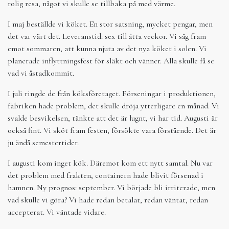
rolig resa, något vi skulle se tillbaka på med värme.
I maj beställde vi köket. En stor satsning, mycket pengar, men
det var värt det. Leveranstid: sex till åtta veckor. Vi såg fram
emot sommaren, att kunna njuta av det nya köket i solen. Vi
planerade inflyttningsfest för släkt och vänner. Alla skulle få se
vad vi åstadkommit.
I juli ringde de från köksföretaget. Förseningar i produktionen,
fabriken hade problem, det skulle dröja ytterligare en månad. Vi
svalde besvikelsen, tänkte att det är lugnt, vi har tid. Augusti är
också fint. Vi sköt fram festen, försökte vara förstående. Det är
ju ändå semestertider.
I augusti kom inget kök. Däremot kom ett nytt samtal. Nu var
det problem med frakten, containern hade blivit försenad i
hamnen. Ny prognos: september. Vi började bli irriterade, men
vad skulle vi göra? Vi hade redan betalat, redan väntat, redan
accepterat. Vi väntade vidare.