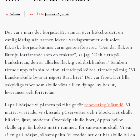
By
Admin
Posted On
Januari 28, 2026
Det var i mars det började. Ett samtal över köksbordet, en
vanlig lördag när barnen lekte i vardagsrummet och solen
faktiskt började kännas varm genom fönstret. ”Den där fläkten
låter ju fortfarande som en traktor”, sa jag. ”Och titta på
bänkskivan, den är alldeles fläckig vid diskbänken.” Sambon
tittade upp från sin telefon, tittade på köket, tittade på mig. ”Vi
kanske skulle byta ut något? Bara lite?” Det var fröet. Det lilla,
oskyldiga fröet som skulle växa till en djungel av beslut,
leveranser och förtvivlan.
I april började vi planera på riktigt för
renovering Värmdö
. Vi
mätte, vi ritade, vi skissade på servetter och i block. Det skulle
bli vitt, ljust, modernt. Överskåp skulle bort, öppna hyllor
skulle upp. En köksö mitt i rummet, för samvarons skull. Vi var
så eniga i början, så samspelta. Vi trodde att det här skulle bli en