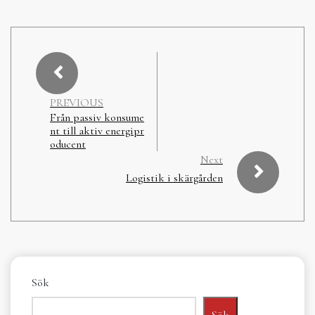
PREVIOUS
Från passiv konsume
nt till aktiv energipr
oducent
Next
Logistik i skärgården
Sök
Sök