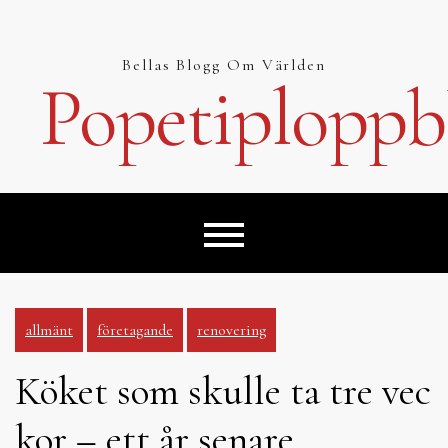
Hoppa
till
innehåll
Bellas Blogg Om Världen
Popetiploppb
allmänt
företagande
renovering
Köket som skulle ta tre vec
kor – ett år senare