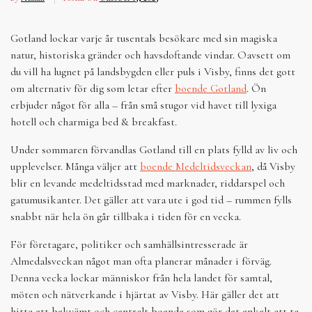
Gotland lockar varje år tusentals besökare med sin magiska
natur, historiska gränder och havsdoftande vindar. Oavsett om
du vill ha lugnet på landsbygden eller puls i Visby, finns det gott
om alternativ för dig som letar efter
boende Gotland
. Ön
erbjuder något för alla – från små stugor vid havet till lyxiga
hotell och charmiga bed & breakfast.
Under sommaren förvandlas Gotland till en plats fylld av liv och
upplevelser. Många väljer att
boende Medeltidsveckan
, då Visby
blir en levande medeltidsstad med marknader, riddarspel och
gatumusikanter. Det gäller att vara ute i god tid – rummen fylls
snabbt när hela ön går tillbaka i tiden för en vecka.
För företagare, politiker och samhällsintresserade är
Almedalsveckan något man ofta planerar månader i förväg.
Denna vecka lockar människor från hela landet för samtal,
möten och nätverkande i hjärtat av Visby. Här gäller det att
hitta ett bekvämt och centralt boende som gör det enkelt att ta