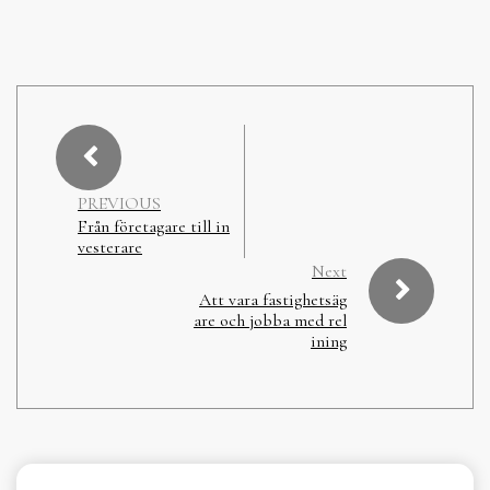
PREVIOUS
Från företagare till in
vesterare
Next
Att vara fastighetsäg
are och jobba med rel
ining