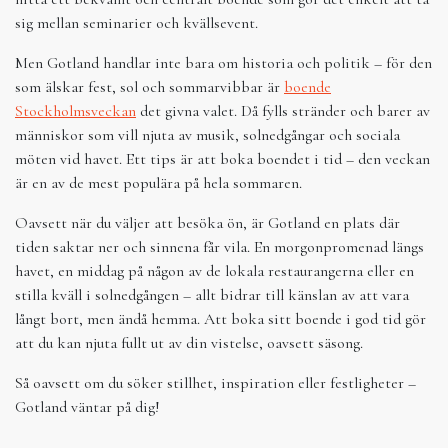
sig mellan seminarier och kvällsevent.
Men Gotland handlar inte bara om historia och politik – för den
som älskar fest, sol och sommarvibbar är
boende
Stockholmsveckan
det givna valet. Då fylls stränder och barer av
människor som vill njuta av musik, solnedgångar och sociala
möten vid havet. Ett tips är att boka boendet i tid – den veckan
är en av de mest populära på hela sommaren.
Oavsett när du väljer att besöka ön, är Gotland en plats där
tiden saktar ner och sinnena får vila. En morgonpromenad längs
havet, en middag på någon av de lokala restaurangerna eller en
stilla kväll i solnedgången – allt bidrar till känslan av att vara
långt bort, men ändå hemma. Att boka sitt boende i god tid gör
att du kan njuta fullt ut av din vistelse, oavsett säsong.
Så oavsett om du söker stillhet, inspiration eller festligheter –
Gotland väntar på dig!