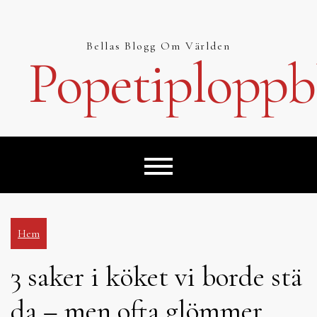
Hoppa
till
innehåll
Bellas Blogg Om Världen
Popetiploppb
Hem
3 saker i köket vi borde stä
da – men ofta glömmer