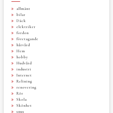
allmänt
bilar
Däck
elektriker
fordon
företagande
hårvård
Hem
hobby
Hudvård
industri
Internet
Relining
renovering
Rör
Skola
Skönhet
snus