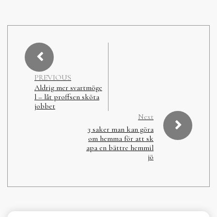
PREVIOUS
Aldrig mer svartmöge
l – låt proffsen sköta
jobbet
Next
3 saker man kan göra
om hemma för att sk
apa en bättre hemmil
jö