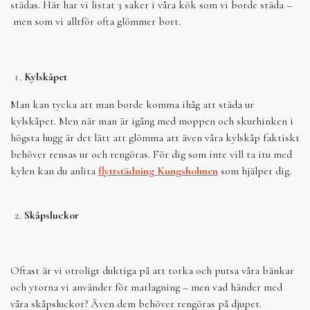
städas. Här har vi listat 3 saker i våra kök som vi borde städa –
men som vi alltför ofta glömmer bort.
Kylskåpet
Man kan tycka att man borde komma ihåg att städa ur
kylskåpet. Men när man är igång med moppen och skurhinken i
högsta hugg är det lätt att glömma att även våra kylskåp faktiskt
behöver rensas ur och rengöras. För dig som inte vill ta itu med
kylen kan du anlita
flyttstädning Kungsholmen
som hjälper dig.
Skåpsluckor
Oftast är vi otroligt duktiga på att torka och putsa våra bänkar
och ytorna vi använder för matlagning – men vad händer med
våra skåpsluckor? Även dem behöver rengöras på djupet.